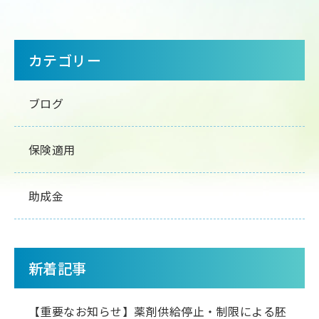
サ
カテゴリー
イ
ブログ
ド
メ
保険適用
ニ
助成金
ュ
ー
新着記事
【重要なお知らせ】薬剤供給停止・制限による胚