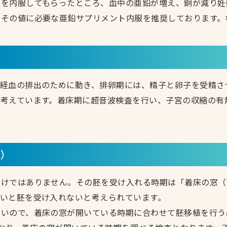
トを内服してもらったところ、血中の亜鉛が増え、銅が減り妊
その値に必要な亜鉛サプリメント内服を推奨しております。
月経血の排出のために動き、排卵期には、精子と卵子を受精さ
考えています。着床期に超音波検査を行い、子宮の収縮の有
℠）
ありません。その胚を受け入れる時期は「着床の窓（WOI: Wind
いと胚を受け入れないと考えられています。
ないので、着床の窓が開いている時期に合わせて胚移植を行う