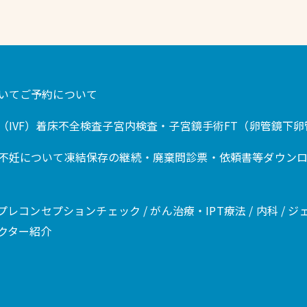
いて
ご予約について
IVF）
着床不全検査
子宮内検査・子宮鏡手術
FT（卵管鏡下
不妊について
凍結保存の継続・廃棄
問診票・依頼書等ダウン
プレコンセプションチェック / がん治療・IPT療法 / 内科 /
クター紹介